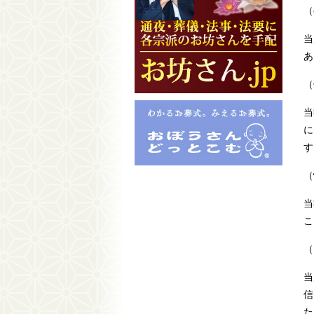
（
当
あ
（
当
に
す
（
当
こ
（
当
信
た