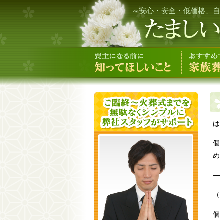
～安心・安全・低価格、自
は
個
め
—
（
個