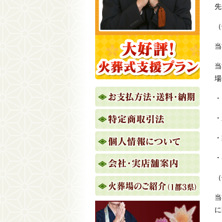
先
（
当
当
場
・
・
・
・
（
当
に